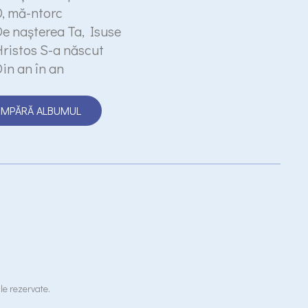
, mă-ntorc
e naşterea Ta, Isuse
ristos S-a născut
in an în an
MPĂRĂ ALBUMUL
le rezervate.