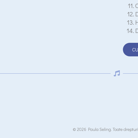
O
D
H
D
CU
© 2026 Paula Seling. Toate drepturi