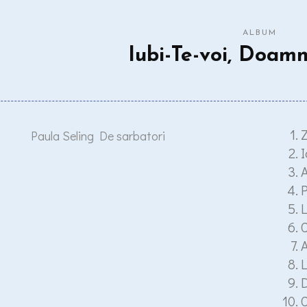
ALBUM
Iubi-Te-voi, Doam
Z
I
A
P
L
C
A
L
D
C