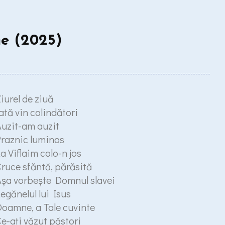
ne (2025)
iurel de ziuă
ată vin colindători
uzit-am auzit
raznic luminos
a Viflaim colo-n jos
ruce sfăntă, părăsită
şa vorbeşte Domnul slavei
egănelul lui Isus
oamne, a Tale cuvinte
e-aţi văzut păstori