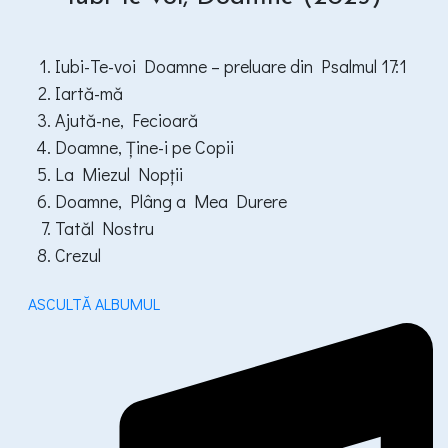
Iubi-Te-voi Doamne – preluare din Psalmul 17:1
Iartă-mă
Ajută-ne, Fecioară
Doamne, Ține-i pe Copii
La Miezul Nopții
Doamne, Plâng a Mea Durere
Tatăl Nostru
Crezul
ASCULTĂ ALBUMUL