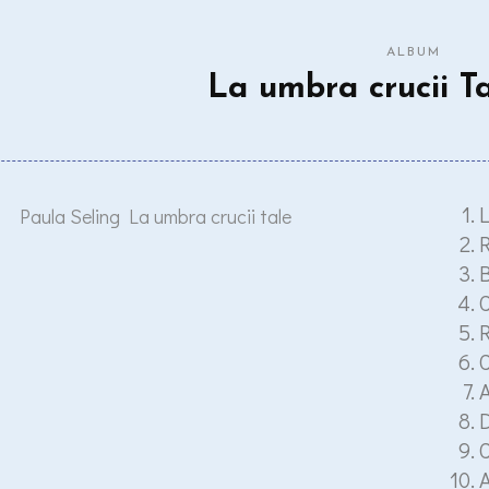
ALBUM
La umbra crucii Ta
L
R
B
C
A
D
C
A