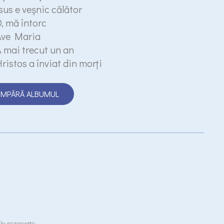
sus e veşnic călător
, mă întorc
Ave Maria
 mai trecut un an
ristos a înviat din morţi
MPĂRĂ ALBUMUL
le rezervate.