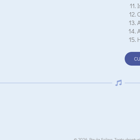
I
O
A
H
CU
© 2026 Paula Seling. Toate drepturi