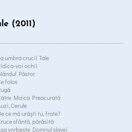
le (2011)
a umbra crucii Tale
idica-voi ochii
lândul Păstor
e folos
Rugă
Către Maica Preacurată
uzi, Cerule
e ce mă urăşti tu, frate?
ruce sfântă, părăsită
şa vorbeşte Domnul slavei